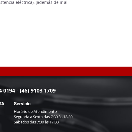
istencia eléctrica), ¡además de ir al
4 0194 - (46) 9103 1709
TA
Servicio
Horário de Atendimento
Segunda a Sexta das 7:30 às 18:30
Sábados das 7:30 às 17:00