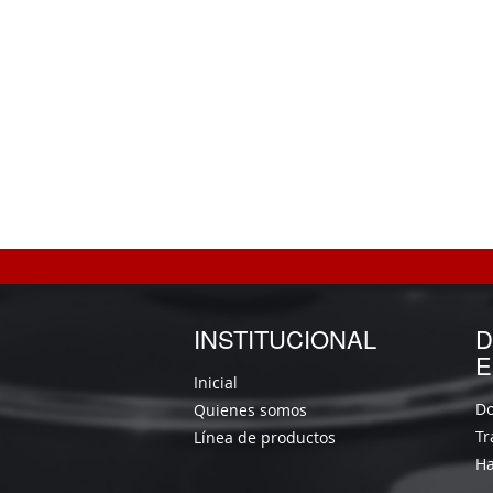
INSTITUCIONAL
D
E
Inicial
Do
Quienes somos
Tr
Línea de productos
Ha