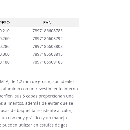
PESO
EAN
0,210
7897186608785
0,260
7897186608792
0,286
7897186608808
0,360
7897186608815
0,180
7897186609188
l MTA, de 1,2 mm de grosor, son ideales
en aluminio con un revestimiento interno
perflon, sus 5 capas proporcionan una
os alimentos, además de evitar que se
asas de baquelita resistente al calor,
 un uso muy práctico y un manejo
pueden utilizar en estufas de gas,