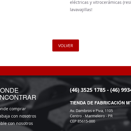
eléctricas y vitrocerámicas (res
lavavajillas!
VOLVER
ONDE
(46) 3525 1785 - (46) 993
NCONTRAR
TIENDA DE FABRICACIÓN M
nde comprar
Av. Dambros e Piva, 1105
abaja con nosotros
Centro - Marmeleiro - PR
CEP 85615-000
ble con nosotros