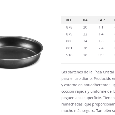
REF.
DIA.
CAP
878
20
1,1
879
22
1,4
880
24
1,8
881
26
2,4
918
18
0,9
Las sartenes de la línea Crista
para el uso diario. Producido 
y externo en antiadherente Su
cocción rápida y uniforme de l
peguen a su superficie. Tienen 
remachadas, que proporcionan
mucho más seguro. También se 