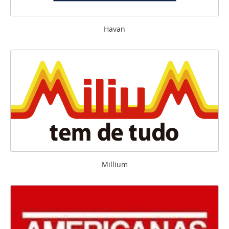
Havan
Millium