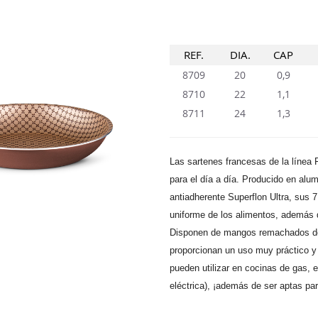
REF.
DIA.
CAP
8709
20
0,9
8710
22
1,1
8711
24
1,3
Las sartenes francesas de la línea
para el día a día. Producido en alum
antiadherente Superflon Ultra, sus 
uniforme de los alimentos, además d
Disponen de mangos remachados de B
proporcionan un uso muy práctico 
pueden utilizar en cocinas de gas, e
eléctrica), ¡además de ser aptas para