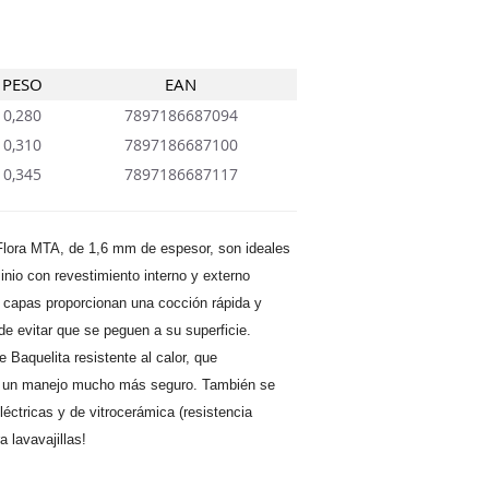
PESO
EAN
0,280
7897186687094
0,310
7897186687100
0,345
7897186687117
 Flora MTA, de 1,6 mm de espesor, son ideales
inio con revestimiento interno y externo
7 capas proporcionan una cocción rápida y
e evitar que se peguen a su superficie.
aquelita resistente al calor, que
y un manejo mucho más seguro. También se
léctricas y de vitrocerámica (resistencia
 lavavajillas!