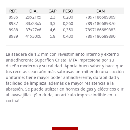
REF.
DIA.
CAP
PESO
EAN
8986
29x21x5
2,3
0,200
7897186689869
8987
33x23x5
3,3
0,260
7897186689876
8988
37x27x6
4,6
0,350
7897186689883
8989
41x30x6
5,8
0,430
7897186689890
La asadera de 1,2 mm con revestimiento interno y externo
antiadherente Superflon Cristal MTA impresiona por su
diseño moderno y su calidad. Aporta buen sabor y hace que
tus recetas sean aún más sabrosas permitiendo una cocción
uniforme; tiene mayor poder antiadherente, durabilidad y
facilidad de limpieza, además de mayor resistencia a la
abrasión. Se puede utilizar en hornos de gas y eléctricos e ir
al lavavajillas. ¡Sin duda, un artículo imprescindible en tu
cocina!